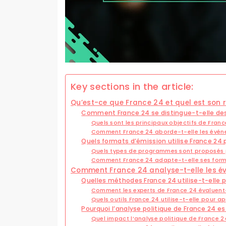
Key sections in the article:
Qu’est-ce que France 24 et quel est son 
Comment France 24 se distingue-t-elle des
Quels sont les principaux objectifs de Fran
Comment France 24 aborde-t-elle les évé
Quels formats d’émission utilise France 24 
Quels types de programmes sont proposés 
Comment France 24 adapte-t-elle ses form
Comment France 24 analyse-t-elle les é
Quelles méthodes France 24 utilise-t-elle p
Comment les experts de France 24 évaluent-i
Quels outils France 24 utilise-t-elle pour a
Pourquoi l’analyse politique de France 24 e
Quel impact l’analyse politique de France 2