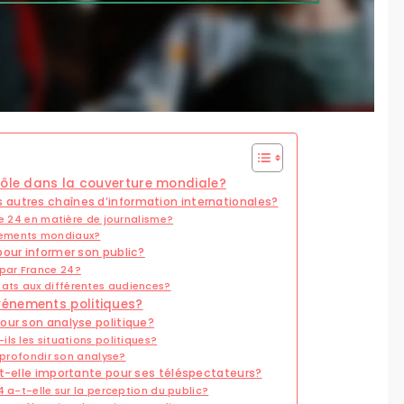
rôle dans la couverture mondiale?
 autres chaînes d’information internationales?
ce 24 en matière de journalisme?
nements mondiaux?
pour informer son public?
par France 24?
ats aux différentes audiences?
vénements politiques?
our son analyse politique?
ls les situations politiques?
pprofondir son analyse?
st-elle importante pour ses téléspectateurs?
4 a-t-elle sur la perception du public?