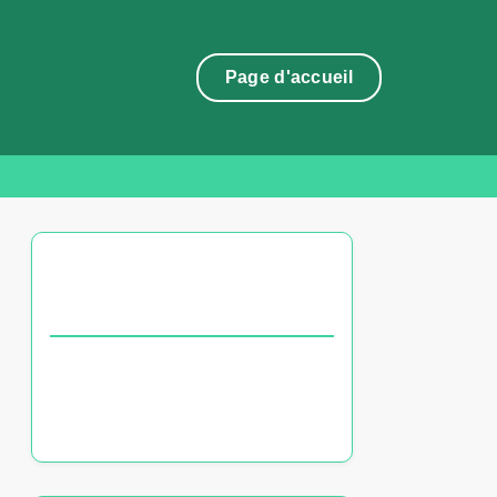
Page d'accueil
DÉCOUVREZ UN ARTICLE
ALÉATOIRE
Cartoon Network France : séries
animées, heures de diffusion et
événements spéciaux