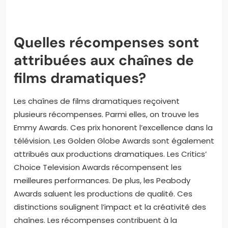
bien qu’associé au suspense, a également produit
des drames marquants comme “Rebecca” et “Les
Oiseaux”. Ces réalisateurs ont influencé le genre par
leur capacité à explorer des thèmes complexes et
des émotions profondes. Leurs films sont souvent
salués par la critique et ont remporté de nombreux
prix prestigieux.
Quelles récompenses sont
attribuées aux chaînes de
films dramatiques?
Les chaînes de films dramatiques reçoivent
plusieurs récompenses. Parmi elles, on trouve les
Emmy Awards. Ces prix honorent l’excellence dans la