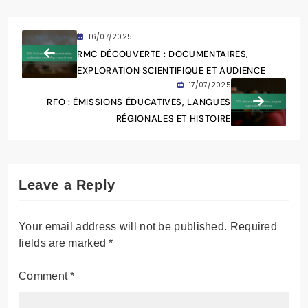
programmes des chaînes nationales. Avec une
plume aiguisée, il analyse les succès et les
échecs des émissions, tout en partageant des
anecdotes captivantes sur l'univers audiovisuel.
Son objectif est de rendre la télévision
accessible et passionnante pour tous les
amateurs de culture française.
16/07/2025
RMC DÉCOUVERTE : DOCUMENTAIRES,
EXPLORATION SCIENTIFIQUE ET AUDIENCE
17/07/2025
RFO : ÉMISSIONS ÉDUCATIVES, LANGUES
RÉGIONALES ET HISTOIRE