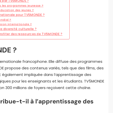
ts par TV5MONDE ?
s les programmes jeunesse ?
ducation des jeunes ?
ernationale pour TV5MONDE ?
ndial ?
usion internationale ?
diversité culturelle ?
 profiter des ressources de TV5MONDE ?
NDE ?
ternationale francophone. Elle diffuse des programmes
E propose des contenus variés, tels que des films, des
st également impliquée dans l’apprentissage des
giques pour les enseignants et les étudiants. TV5MONDE
on 300 millions de foyers reçoivent cette chaîne.
ue-t-il à l’apprentissage des