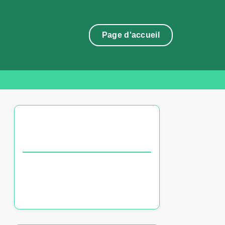
Page d'accueil
DÉCOUVREZ UN ARTICLE
ALÉATOIRE
Chaînes éducatives françaises :
programmes, horaires et
accessibilité