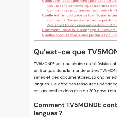
Quels sont les programmes jeunesse offer
Quelles sont les thématiques abordées dan
Comment ces programmes favorisent-ils l’é
Quelle est l’importance de la diffusion int
Comment TV5MONDE atteint-il un public mo
Quels sont les défis rencontrés dans la diff
Comment TV5MONDE s’engage-t-il envers la 
Quelles sont les meilleures pratiques pour
Qu’est-ce que TV5MO
TV5MONDE est une chaîne de télévision in
en français dans le monde entier. TV5MOND
séries et des documentaires. La chaîne e
langues. Elle offre des ressources pédago
est accessible dans plus de 200 pays. Envir
Comment TV5MONDE contrib
langues ?