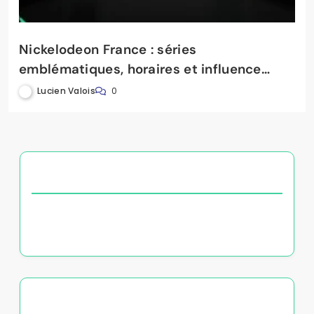
Nickelodeon France : séries
emblématiques, horaires et influence
culturelle
Lucien Valois
0
DÉCOUVREZ UN ARTICLE ALÉATOIRE
Chaînes de films documentaires : sujets,
réalisations et influence
VOUS AIMEREZ PEUT-ÊTRE AUSSI