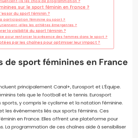
fluencent-ils les choix de programmation ?
minines sur le sport féminin en France ?
essor du sport féminin ?
 participation féminine au sport ?
tiennent-elles les athlètes émergentes ?
r la visibilité du sport féminin ?
lace pour renforcer la présence des femmes dans le sport ?
tées par les chaînes pour optimiser leur impact ?
s de sport féminines en France
ncluent principalement Canal+, Eurosport et L’Équipe.
nins tels que le football et le tennis. Eurosport
ports, y compris le cyclisme et la natation féminine.
 et les événements liés aux sports féminins. Ces
 féminin en France. Elles offrent une plateforme pour
s. La programmation de ces chaînes aide à sensibiliser