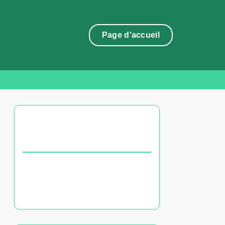
Page d'accueil
DÉCOUVREZ UN ARTICLE
ALÉATOIRE
Analyse des chaînes de sport
françaises : abonnements, options
de streaming et coût