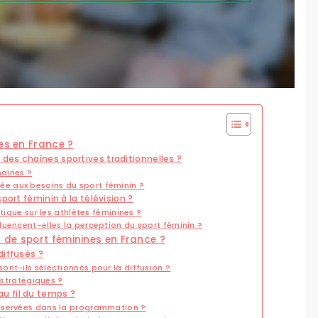
es en France ?
es chaînes sportives traditionnelles ?
haînes ?
e aux besoins du sport féminin ?
port féminin à la télévision ?
tique sur les athlètes féminines ?
uencent-elles la perception du sport féminin ?
 de sport féminines en France ?
diffusés ?
nt-ils sélectionnés pour la diffusion ?
 stratégiques ?
u fil du temps ?
bservées dans la programmation ?