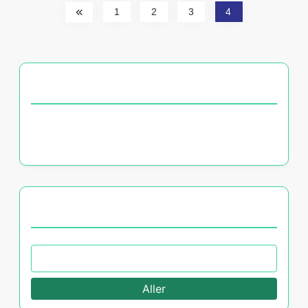
1
2
3
4
DÉCOUVREZ UN ARTICLE ALÉATOIRE
LCP : rôle dans le débat public, émissions
politiques et accessibilité des contenus
PARCOURIR BY CATEGORY
Aller