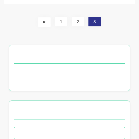
1
2
3
DÉCOUVREZ UN ARTICLE ALÉATOIRE
Chaînes de sport payantes en France : contenu
exclusif, tarifs et avantages
PARCOURIR BY CATEGORY