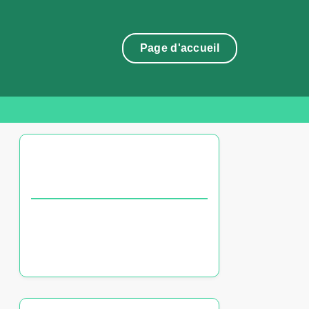
Page d'accueil
DÉCOUVREZ UN ARTICLE
ALÉATOIRE
Évolution des chaînes de sport en
France : tendances récentes,
innovations et technologies