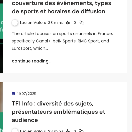
couverture des événements, types
de sports et horaires de diffusion
Lucien Valois
33 mins
0
The article focuses on sports channels in France,
specifically Canal+, beIN Sports, RMC Sport, and
Eurosport, which…
continue reading..
11/07/2025
TF1 Info : diversité des sujets,
présentateurs emblématiques et
audience
Lucien Valois
28 mins
0